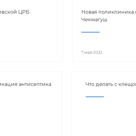
еевской ЦРБ
Новая поликлиника 
Чекмагуш
7 мая 2022
кация антисептика
Что делать с клещо