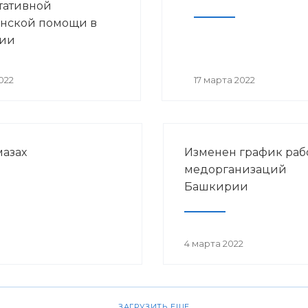
тативной
нской помощи в
ии
022
17 марта 2022
азах
Изменен график раб
медорганизаций
Башкирии
4 марта 2022
ЗАГРУЗИТЬ ЕЩЕ