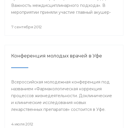
Важность междисциплинарного подхода». В
мероприятии приняли участие главный акушер-
гинеколог Минздрава РБ Азамат Файзуллин,
заместитель начальника Управления
7 сентября 2012
здравоохранения по детству и
родовспоможению Администрации ГО г.Уфа
Эльвина Хусаинова, д.м.н., профессор,
заведующий кафедрой акушерства и
Конференция молодых врачей в Уфе
гинекологии БГМУ Василий Кулавский,
профессора ведущих клиник Москвы: Рафаэль
Оганов, Виктория Мычка, Вера Балан, акушеры-
гинекологи, детские гинекологи, кардиологи,
Всероссийская молодежная конференция под
эндокринологи, врачи общей практики,
названием «Фармакологическая коррекция
терапевты, сотрудники профильных кафедр
процессов жизнедеятельности. Доклинические
БГМУ.
и клинические исследования новых
лекарственных препаратов» состоится в Уфе.
4 июля 2012