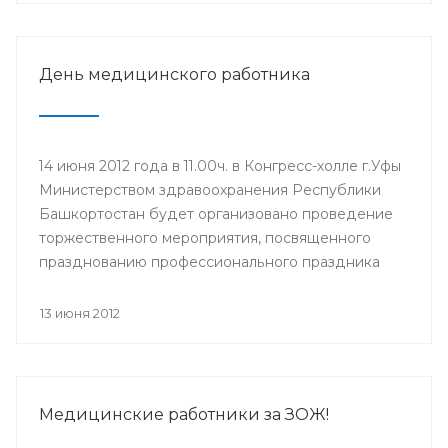
участия в нем приглашаются главные врачи ЛПУ,
врачи-интерны, клинические ординаторы,
выпускники 2012 года.
День медицинского работника
14 июня 2012 года в 11.00ч. в Конгресс-холле г.Уфы
Министерством здравоохранения Республики
Башкортостан будет организовано проведение
торжественного мероприятия, посвященного
празднованию профессионального праздника
Дня медицинского работника (17 июня). Для
участия в мероприятии приглашены
13 июня 2012
руководители учреждений здравоохранения,
Управления здравоохранения Администрации
ГО г.Уфа, образовательных учреждений и
государственных унитарных предприятий,
Медицинские работники за ЗОЖ!
ветераны системы здравоохранения.