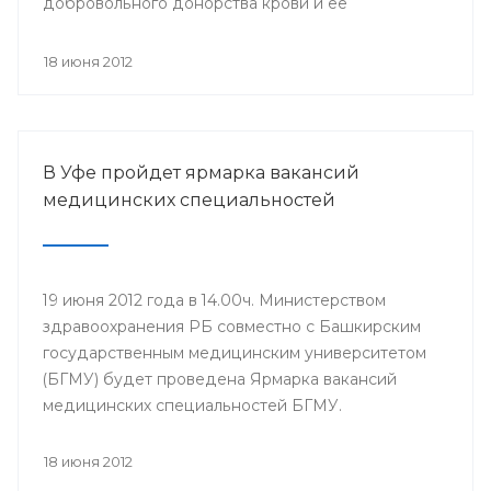
добровольного донорства крови и ее
компонентов, прошла Всероссийская
информационная акция «Спасибо, донор!»,
18 июня 2012
приуроченная к Всемирному дню донора крови.
В Уфе пройдет ярмарка вакансий
медицинских специальностей
19 июня 2012 года в 14.00ч. Министерством
здравоохранения РБ совместно с Башкирским
государственным медицинским университетом
(БГМУ) будет проведена Ярмарка вакансий
медицинских специальностей БГМУ.
Мероприятие проводится в целях обеспечения
лечебно-профилактических учреждений (ЛПУ)
18 июня 2012
республики молодыми специалистами. Для