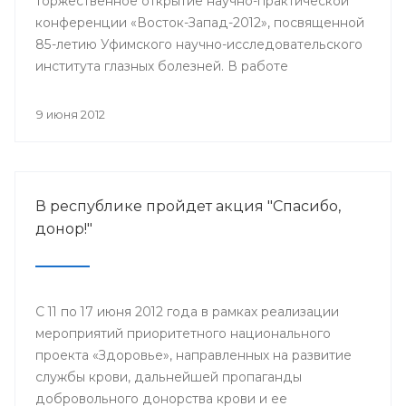
торжественное открытие научно-практической
конференции «Восток-Запад-2012», посвященной
85-летию Уфимского научно-исследовательского
института глазных болезней. В работе
конференции принимают участие более 500
ведущих офтальмологов России и мира.
9 июня 2012
В республике пройдет акция "Спасибо,
донор!"
С 11 по 17 июня 2012 года в рамках реализации
мероприятий приоритетного национального
проекта «Здоровье», направленных на развитие
службы крови, дальнейшей пропаганды
добровольного донорства крови и ее