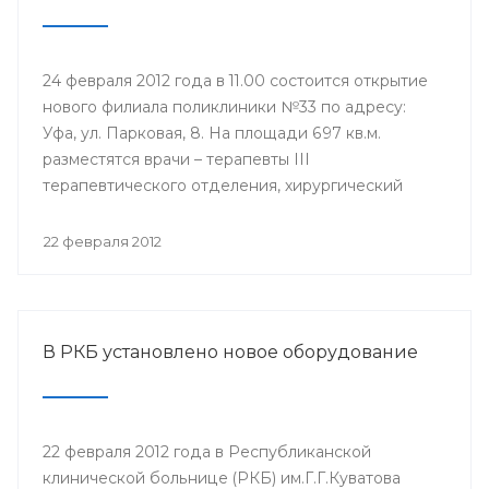
24 февраля 2012 года в 11.00 состоится открытие
нового филиала поликлиники №33 по адресу:
Уфа, ул. Парковая, 8. На площади 697 кв.м.
разместятся врачи – терапевты III
терапевтического отделения, хирургический
кабинет, кабинеты инфекциониста, окулиста,
невролога, физиотерапевтическое отделение,
22 февраля 2012
оснащенные современной техникой. Новый
филиал будет оказывать медицинские услуги
уфимцам, которые ранее обращались в бывшую
Городскую клиническую больницу №6.
В РКБ установлено новое оборудование
22 февраля 2012 года в Республиканской
клинической больнице (РКБ) им.Г.Г.Куватова