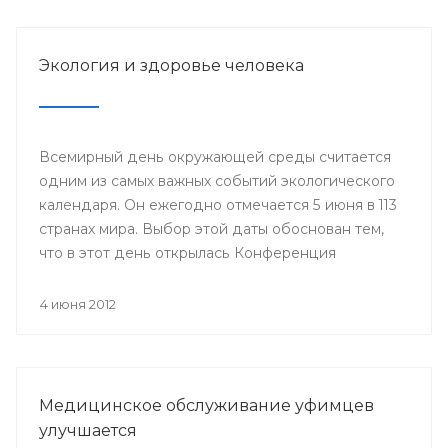
Году благополучного детства и укрепления
семейных ценностей.
Экология и здоровье человека
Всемирный день окружающей среды считается
одним из самых важных событий экологического
календаря. Он ежегодно отмечается 5 июня в 113
странах мира. Выбор этой даты обоснован тем,
что в этот день открылась Конференция
Организации Объединенных Наций по
проблемам окружающей человека среды
4 июня 2012
(Стокгольм, 1972 год), за которой последовало
создание Программы Организации
Объединенных Наций по окружающей среде
(ЮНЕП).
Медицинское обслуживание уфимцев
улучшается