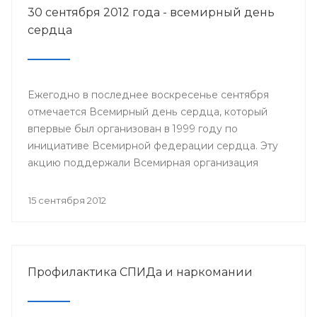
30 сентября 2012 года - всемирный день
сердца
Ежегодно в последнее воскресенье сентября
отмечается Всемирный день сердца, который
впервые был организован в 1999 году по
инициативе Всемирной федерации сердца. Эту
акцию поддержали Всемирная организация
здравоохранения, ЮНЕСКО и другие значимые
организации.
15 сентября 2012
Профилактика СПИДа и наркомании