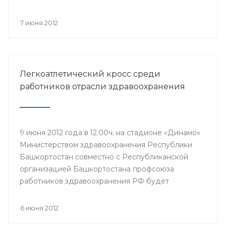
компонентов, проводится Всероссийская
информационная акция «Спасибо, донор!»,
7 июня 2012
приуроченная к Всемирному дню донора крови.
Легкоатлетический кросс среди
работников отрасли здравоохранения
9 июня 2012 года в 12.00ч. на стадионе «Динамо»
Министерством здравоохранения Республики
Башкортостан совместно с Республиканской
организацией Башкортостана профсоюза
работников здравоохранения РФ будет
проведен легкоатлетический кросс среди
работников отрасли здравоохранения,
6 июня 2012
посвященный Дню медицинского работника и