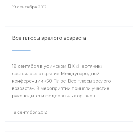
репродуктивного здоровья женщин и питание
19 сентября 2012
недоношенных детей».
Все плюсы зрелого возраста
18 сентября в уфимском ДК «Нефтяник»
состоялось открытие Международной
конференции «50 Плюс. Все плюсы зрелого
возраста». В мероприятии приняли участие
руководители федеральных органов
исполнительной власти, органов местного
самоуправления, представители международных
18 сентября 2012
и общероссийских общественных организаций,
гости из Канады, Швейцарии, Греции, Эквадора,
Ирана и других стран.