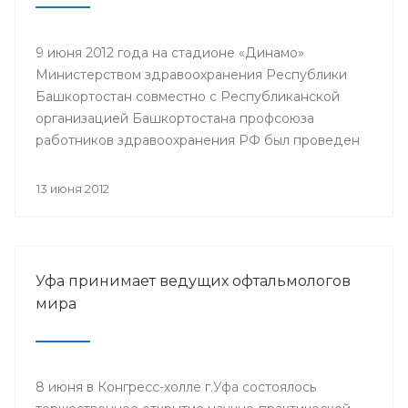
9 июня 2012 года на стадионе «Динамо»
Министерством здравоохранения Республики
Башкортостан совместно с Республиканской
организацией Башкортостана профсоюза
работников здравоохранения РФ был проведен
легкоатлетический кросс среди работников
отрасли здравоохранения, посвященный Дню
13 июня 2012
медицинского работника и Году благополучного
детства и укрепления семейных ценностей.
Мероприятие организовано для привлечения к
систематическим занятиям физической культурой
Уфа принимает ведущих офтальмологов
и спортом, укрепления здоровья работников
мира
сферы здравоохранения.
8 июня в Конгресс-холле г.Уфа состоялось