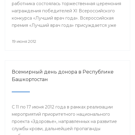
работника состоялась торжественная церемония
награждения победителей XI Всероссийского
конкурса «Лучший врач года». Всероссийская
премия «Лучший врач года» присуждается уже
одиннадцатый год. В 33-х номинациях за звание
лучшего боролись специалисты со всей страны.
19 июня 2012
Всероссийской премии в разных номинациях
удостоились и медицинские работники
Республики Башкортостан.
Всемирный день донора в Республике
Башкортостан
С 11 по 17 июня 2012 года в рамках реализации
мероприятий приоритетного национального
проекта «Здоровье», направленных на развитие
службы крови, дальнейшей пропаганды