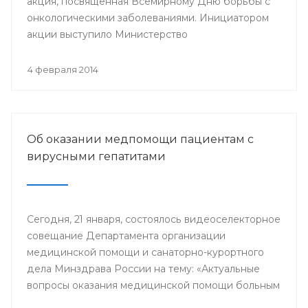
акция, посвященная Всемирному Дню борьбы с
онкологическими заболеваниями. Инициатором
акции выступило Министерство
здравоохранения республики.
4 февраля 2014
Об оказании медпомощи пациентам с
вирусными гепатитами
Сегодня, 21 января, состоялось видеоселекторное
совещание Департамента организации
медицинской помощи и санаторно-курортного
дела Минздрава России на тему: «Актуальные
вопросы оказания медицинской помощи больным
с хроническими вирусными гепатитами (ХВГ)».