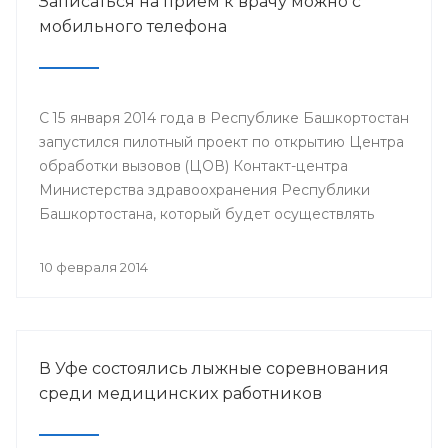
Записаться на прием к врачу можно с
мобильного телефона
С 15 января 2014 года в Республике Башкортостан
запустился пилотный проект по открытию Центра
обработки вызовов (ЦОВ) Контакт-центра
Министерства здравоохранения Республики
Башкортостана, который будет осуществлять
запись на прием к врачу только с мобильного
телефона. ЦОВ располагается и функционирует
10 февраля 2014
на базе Медицинского информационно-
аналитического центра в городе Стерлитамак.
В Уфе состоялись лыжные соревнования
среди медицинских работников