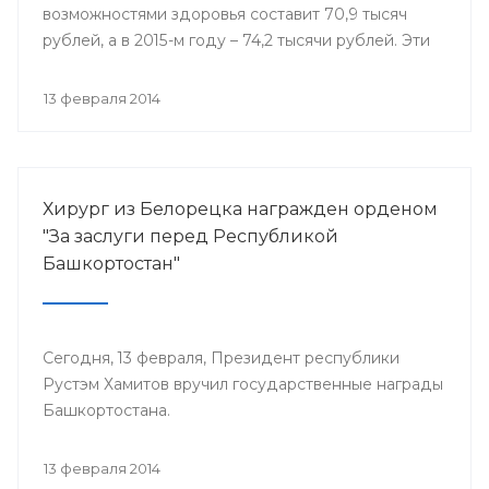
возможностями здоровья составит 70,9 тысяч
рублей, а в 2015-м году – 74,2 тысячи рублей. Эти
деньги поступят в региональный бюджет из
федеральной казны в виде субсидий на
13 февраля 2014
реализацию дополнительных мероприятий в
сфере занятости населения.
Хирург из Белорецка награжден орденом
"За заслуги перед Республикой
Башкортостан"
Сегодня, 13 февраля, Президент республики
Рустэм Хамитов вручил государственные награды
Башкортостана.
13 февраля 2014