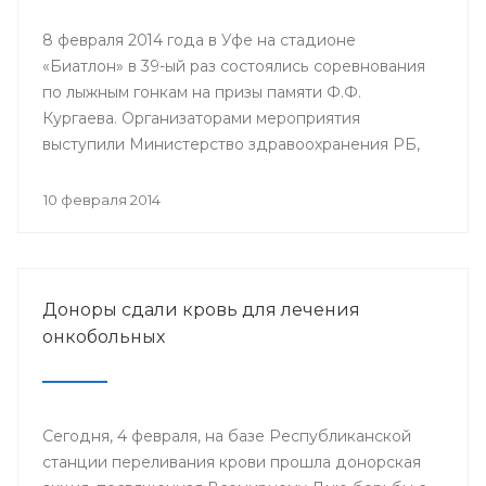
8 февраля 2014 года в Уфе на стадионе
«Биатлон» в 39-ый раз состоялись соревнования
по лыжным гонкам на призы памяти Ф.Ф.
Кургаева. Организаторами мероприятия
выступили Министерство здравоохранения РБ,
Республиканский комитет профсоюза
работников здравоохранения и Башкирский
10 февраля 2014
государственный медицинский университет.
Доноры сдали кровь для лечения
онкобольных
Сегодня, 4 февраля, на базе Республиканской
станции переливания крови прошла донорская