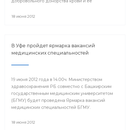
добровольного донорства крови и ее
компонентов, прошла Всероссийская
информационная акция «Спасибо, донор!»,
18 июня 2012
приуроченная к Всемирному дню донора крови.
В Уфе пройдет ярмарка вакансий
медицинских специальностей
19 июня 2012 года в 14.00ч. Министерством
здравоохранения РБ совместно с Башкирским
государственным медицинским университетом
(БГМУ) будет проведена Ярмарка вакансий
медицинских специальностей БГМУ.
Мероприятие проводится в целях обеспечения
лечебно-профилактических учреждений (ЛПУ)
18 июня 2012
республики молодыми специалистами. Для