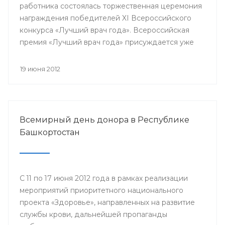
работника состоялась торжественная церемония
награждения победителей XI Всероссийского
конкурса «Лучший врач года». Всероссийская
премия «Лучший врач года» присуждается уже
одиннадцатый год. В 33-х номинациях за звание
лучшего боролись специалисты со всей страны.
19 июня 2012
Всероссийской премии в разных номинациях
удостоились и медицинские работники
Республики Башкортостан.
Всемирный день донора в Республике
Башкортостан
С 11 по 17 июня 2012 года в рамках реализации
мероприятий приоритетного национального
проекта «Здоровье», направленных на развитие
службы крови, дальнейшей пропаганды