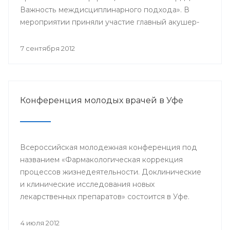
Важность междисциплинарного подхода». В
мероприятии приняли участие главный акушер-
гинеколог Минздрава РБ Азамат Файзуллин,
заместитель начальника Управления
7 сентября 2012
здравоохранения по детству и
родовспоможению Администрации ГО г.Уфа
Эльвина Хусаинова, д.м.н., профессор,
заведующий кафедрой акушерства и
Конференция молодых врачей в Уфе
гинекологии БГМУ Василий Кулавский,
профессора ведущих клиник Москвы: Рафаэль
Оганов, Виктория Мычка, Вера Балан, акушеры-
гинекологи, детские гинекологи, кардиологи,
Всероссийская молодежная конференция под
эндокринологи, врачи общей практики,
названием «Фармакологическая коррекция
терапевты, сотрудники профильных кафедр
процессов жизнедеятельности. Доклинические
БГМУ.
и клинические исследования новых
лекарственных препаратов» состоится в Уфе.
4 июля 2012