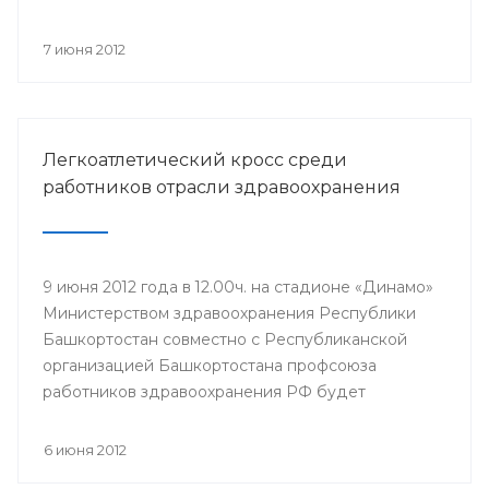
компонентов, проводится Всероссийская
информационная акция «Спасибо, донор!»,
7 июня 2012
приуроченная к Всемирному дню донора крови.
Легкоатлетический кросс среди
работников отрасли здравоохранения
9 июня 2012 года в 12.00ч. на стадионе «Динамо»
Министерством здравоохранения Республики
Башкортостан совместно с Республиканской
организацией Башкортостана профсоюза
работников здравоохранения РФ будет
проведен легкоатлетический кросс среди
работников отрасли здравоохранения,
6 июня 2012
посвященный Дню медицинского работника и