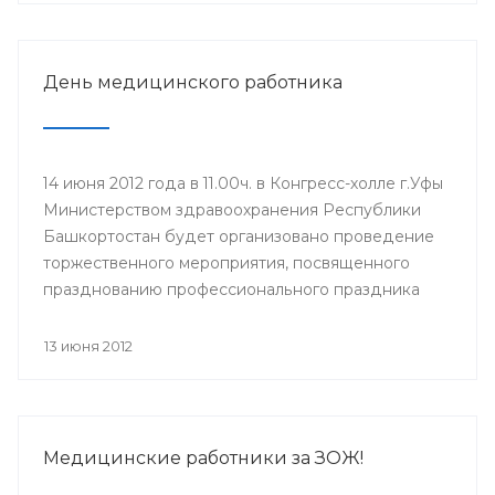
участия в нем приглашаются главные врачи ЛПУ,
врачи-интерны, клинические ординаторы,
выпускники 2012 года.
День медицинского работника
14 июня 2012 года в 11.00ч. в Конгресс-холле г.Уфы
Министерством здравоохранения Республики
Башкортостан будет организовано проведение
торжественного мероприятия, посвященного
празднованию профессионального праздника
Дня медицинского работника (17 июня). Для
участия в мероприятии приглашены
13 июня 2012
руководители учреждений здравоохранения,
Управления здравоохранения Администрации
ГО г.Уфа, образовательных учреждений и
государственных унитарных предприятий,
Медицинские работники за ЗОЖ!
ветераны системы здравоохранения.