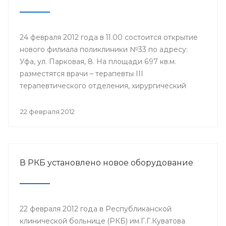
24 февраля 2012 года в 11.00 состоится открытие
нового филиала поликлиники №33 по адресу:
Уфа, ул. Парковая, 8. На площади 697 кв.м.
разместятся врачи – терапевты III
терапевтического отделения, хирургический
кабинет, кабинеты инфекциониста, окулиста,
невролога, физиотерапевтическое отделение,
22 февраля 2012
оснащенные современной техникой. Новый
филиал будет оказывать медицинские услуги
уфимцам, которые ранее обращались в бывшую
Городскую клиническую больницу №6.
В РКБ установлено новое оборудование
22 февраля 2012 года в Республиканской
клинической больнице (РКБ) им.Г.Г.Куватова