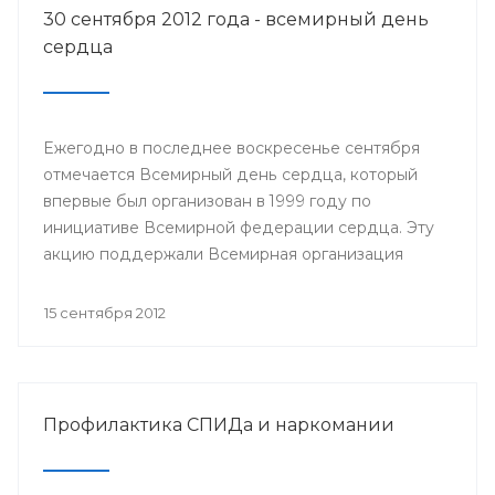
30 сентября 2012 года - всемирный день
сердца
Ежегодно в последнее воскресенье сентября
отмечается Всемирный день сердца, который
впервые был организован в 1999 году по
инициативе Всемирной федерации сердца. Эту
акцию поддержали Всемирная организация
здравоохранения, ЮНЕСКО и другие значимые
организации.
15 сентября 2012
Профилактика СПИДа и наркомании