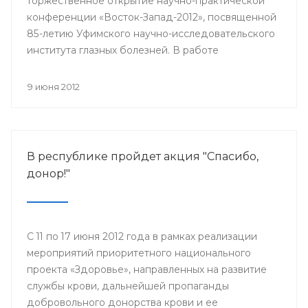
торжественное открытие научно-практической
конференции «Восток-Запад-2012», посвященной
85-летию Уфимского научно-исследовательского
института глазных болезней. В работе
конференции принимают участие более 500
ведущих офтальмологов России и мира.
9 июня 2012
В республике пройдет акция "Спасибо,
донор!"
С 11 по 17 июня 2012 года в рамках реализации
мероприятий приоритетного национального
проекта «Здоровье», направленных на развитие
службы крови, дальнейшей пропаганды
добровольного донорства крови и ее