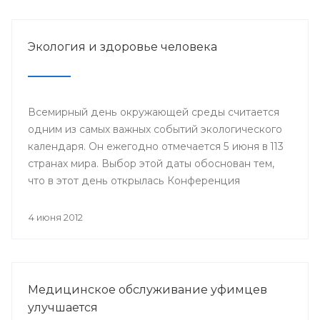
Году благополучного детства и укрепления
семейных ценностей.
Экология и здоровье человека
Всемирный день окружающей среды считается
одним из самых важных событий экологического
календаря. Он ежегодно отмечается 5 июня в 113
странах мира. Выбор этой даты обоснован тем,
что в этот день открылась Конференция
Организации Объединенных Наций по
проблемам окружающей человека среды
4 июня 2012
(Стокгольм, 1972 год), за которой последовало
создание Программы Организации
Объединенных Наций по окружающей среде
(ЮНЕП).
Медицинское обслуживание уфимцев
улучшается