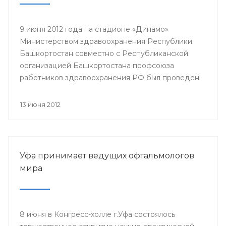
9 июня 2012 года на стадионе «Динамо»
Министерством здравоохранения Республики
Башкортостан совместно с Республиканской
организацией Башкортостана профсоюза
работников здравоохранения РФ был проведен
легкоатлетический кросс среди работников
отрасли здравоохранения, посвященный Дню
13 июня 2012
медицинского работника и Году благополучного
детства и укрепления семейных ценностей.
Мероприятие организовано для привлечения к
систематическим занятиям физической культурой
Уфа принимает ведущих офтальмологов
и спортом, укрепления здоровья работников
мира
сферы здравоохранения.
8 июня в Конгресс-холле г.Уфа состоялось