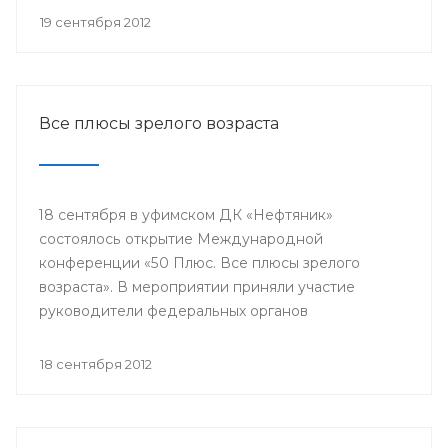
репродуктивного здоровья женщин и питание
19 сентября 2012
недоношенных детей».
Все плюсы зрелого возраста
18 сентября в уфимском ДК «Нефтяник»
состоялось открытие Международной
конференции «50 Плюс. Все плюсы зрелого
возраста». В мероприятии приняли участие
руководители федеральных органов
исполнительной власти, органов местного
самоуправления, представители международных
18 сентября 2012
и общероссийских общественных организаций,
гости из Канады, Швейцарии, Греции, Эквадора,
Ирана и других стран.