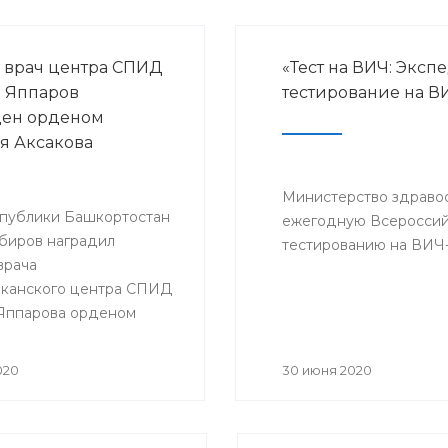
 врач центра СПИД
«Тест на ВИЧ: Эксп
 Яппаров
тестирование на В
ден орденом
я Аксакова
Министерство здраво
спублики Башкортостан
ежегодную Всероссий
биров наградил
тестированию на ВИЧ
врача
канского центра СПИД
Яппарова орденом
 Аксакова
020
30 июня 2020