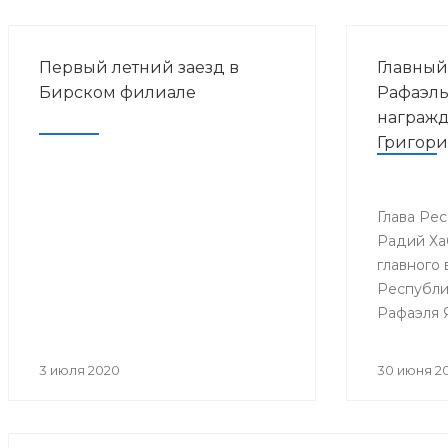
Первый летний заезд в
Главный
Бирском филиале
Рафаэль
награж
Григори
Глава Ре
Радий Ха
главного 
Республи
Рафаэля 
Григория
3 июля 2020
30 июня 2