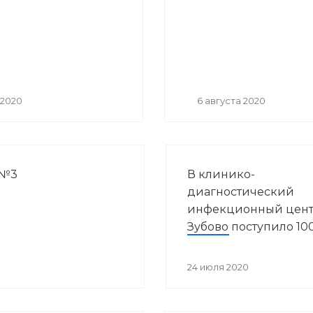
 2020
6 августа 2020
 №3
В клинико-
диагностический
инфекционный цент
Зубово поступило 10
аппаратов искусств
вентиляции легких
24 июля 2020