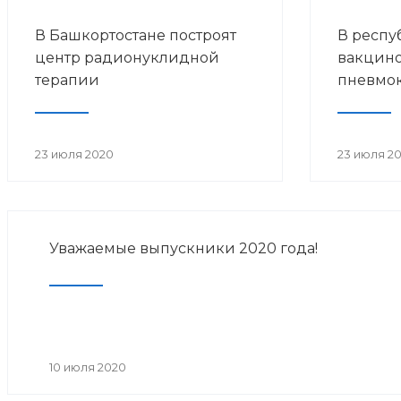
В Башкортостане построят
В респу
центр радионуклидной
вакцин
терапии
пневмо
23 июля 2020
23 июля 2
Уважаемые выпускники 2020 года!
10 июля 2020