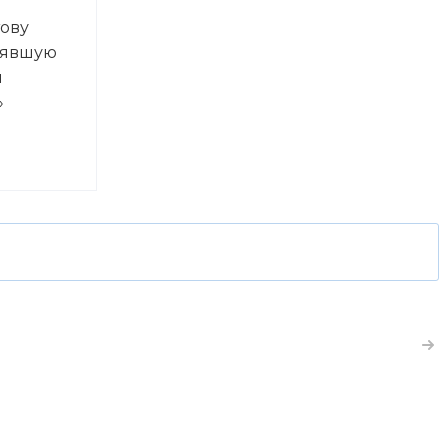
ову
нявшую
и
»