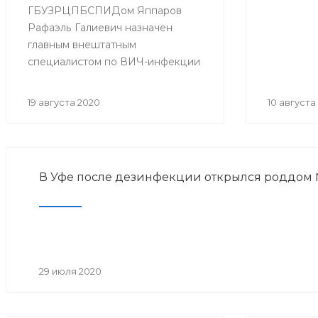
ГБУЗРЦПБСПИДом Яппаров
Рафаэль Галиевич назначен
главным внештатным
специалистом по ВИЧ-инфекции
в Приволжском федеральном
округе приказом министра
19 августа 2020
10 августа
Здравоохранения Российской
федерации Мурашко М.А.
В Уфе после дезинфекции открылся роддом
29 июля 2020