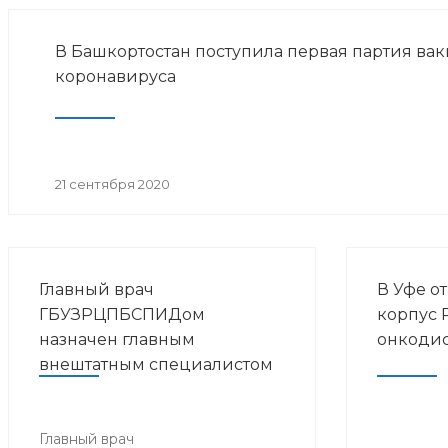
В Башкортостан поступила первая партия вак
коронавируса
21 сентября 2020
Главный врач
В Уфе о
ГБУЗРЦПБСПИДом
корпус 
назначен главным
онкоди
внештатным специалистом
по ВИЧ-инфекции в ПФО
Главный врач