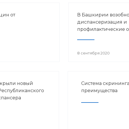
цин от
В Башкирии возобн
диспансеризация и
профилактические 
8 сентября 2020
ткрыли новый
Система скрининга
Республиканского
преимущества
спансера