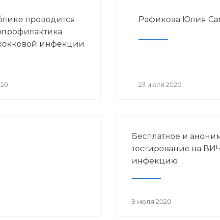
блике проводится
Рафикова Юлия Са
опрофилактика
кокковой инфекции
020
23 июля 2020
Бесплатное и анони
тестирование на ВИЧ
инфекцию
9 июля 2020