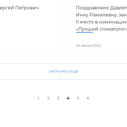
Сергей Петрович
Поздравляем Давлет
Инну Рамилевну, за
II место в номинаци
«Лучший стоматолог
24 июня 2020
ЗАГРУЗИТЬ ЕЩЕ
1
2
3
4
5
6