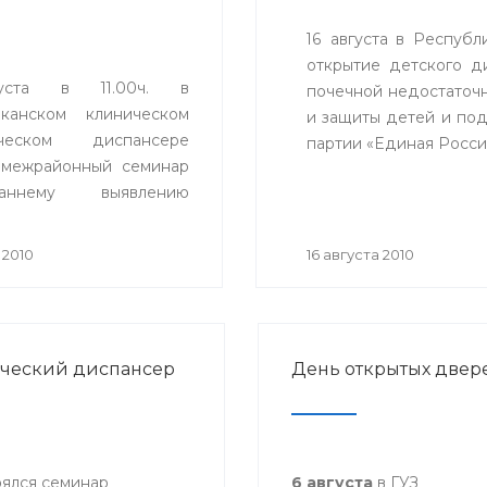
16 августа в Респуб
открытие детского д
уста в 11.00ч. в
почечной недостаточ
иканском клиническом
и защиты детей и под
ическом диспансере
партии «Единая Росси
 межрайонный семинар
ннему выявлению
ественных опухолей
ных локализаций. В
 2010
16 августа 2010
ятии примут участие
ки фельдшерско-
их пунктов и смотровых
етов лечебно-
ический диспансер
День открытых двер
ктических учреждений
онов республики.
оялся семинар
6 августа
в ГУЗ