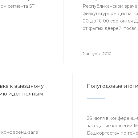
м сегмента ST .
Республиканском враче
физкультурном диспансе
00 до 16 00 состоится 
открытых дверей, посв
Всемирному Дню
физкультурника. Вас при
дадут рекомендации п
2 августа 2010
здоровому образу жизн
по спортивной медицин
лечебной физкультуре, 
Центра здоровья. Приг
вка к выездному
Полугодовые итог
все желающие!!!
ию идет полным
26 июля в конференц-
заседание коллегии 
в конференц-зале
Башкортостан по теме