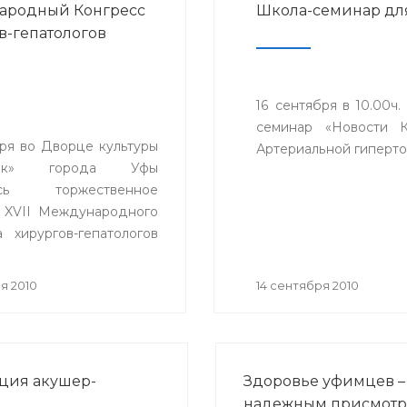
ародный Конгресс
Школа-семинар дл
в-гепатологов
16 сентября в 10.00ч
семинар «Новости К
бря во Дворце культуры
Артериальной гиперто
ник» города Уфы
лось торжественное
 XVII Международного
а хирургов-гепатологов
 стран СНГ «Актуальные
мы хирургической
я 2010
14 сентября 2010
гии», посвященного 65-
щине Великой Победы.
нция акушер-
Здоровье уфимцев –
надежным присмот