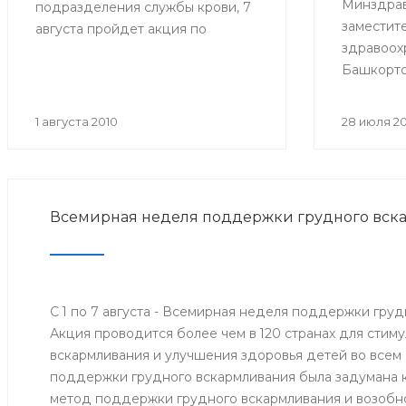
Минздрав
подразделения службы крови, 7
заместит
августа пройдет акция по
здравоох
пропаганде донорства крови и
Башкорто
ее компонентов «Суббота
провел з
доноров», в ходе которой в
по подго
первой половине дня будет
1 августа 2010
28 июля 2
выездног
организован прием желающих
Республи
безвозмездно сдать кровь. Для
развития
сдачи крови приглашаются
2010 году
граждане от 18 до 55 лет. При
Всемирная неделя поддержки грудного вск
участие 
себе необходимо иметь паспорт.
управлен
здравоох
С 1 по 7 августа - Всемирная неделя поддержки груд
Акция проводится более чем в 120 странах для стим
вскармливания и улучшения здоровья детей во всем
поддержки грудного вскармливания была задумана к
метод поддержки грудного вскармливания и возобн