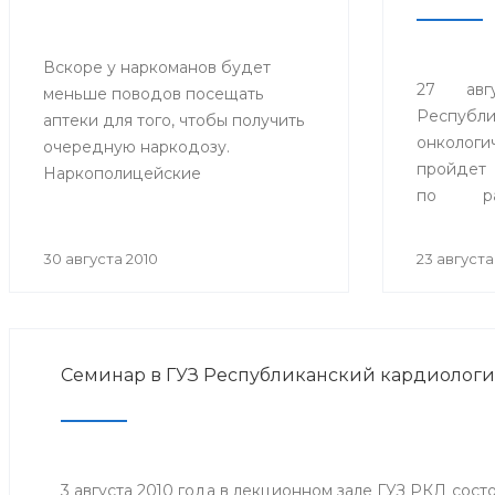
Вскоре у наркоманов будет
27 авг
меньше поводов посещать
Республ
аптеки для того, чтобы получить
онколог
очередную наркодозу.
пройдет
Наркополицейские
по ра
Башкортостана
злокач
проинформировали
визуаль
медицинские и
30 августа 2010
23 августа
меропри
фармацевтические предприятия
акушер
о новых подходах государства к
акушерск
контролю за оборотом таких
кабин
средств, как «Буторфанол» и
Семинар в ГУЗ Республиканский кардиолог
профила
«Тианептин», выпускаемый под
из 14 рай
названием «Коаксил».
3 августа 2010 года в лекционном зале ГУЗ РКД сост