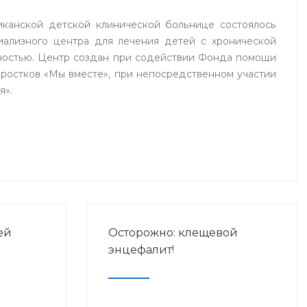
ликанской детской клинической больнице состоялось
иализного центра для лечения детей с хронической
ностью. Центр создан при содействии Фонда помощи
ростков «Мы вместе», при непосредственном участии
я».
ей
Осторожно: клещевой
энцефалит!