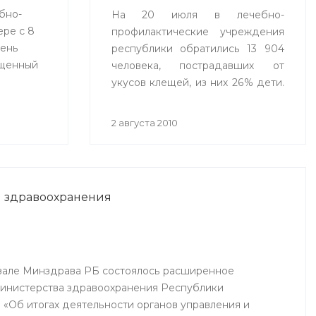
бно-
На 20 июля в лечебно-
ре с 8
профилактические учреждения
День
республики обратились 13 904
ященный
человека, пострадавших от
укусов клещей, из них 26% дети.
мут и
В настоящее время
о
зарегистрировано 13
2 августа 2010
и врачи
подтвержденных случаев
е и
заболевания клещевым
терапевт
вирусным энцефалитом, что в 1,8
лашаются
раза меньше по сравнению с
и здравоохранения
аналогичным периодом
предыдущего года (2009 г. - 24
случая).
зале Минздрава РБ состоялось расширенное
Министерства здравоохранения Республики
 «Об итогах деятельности органов управления и