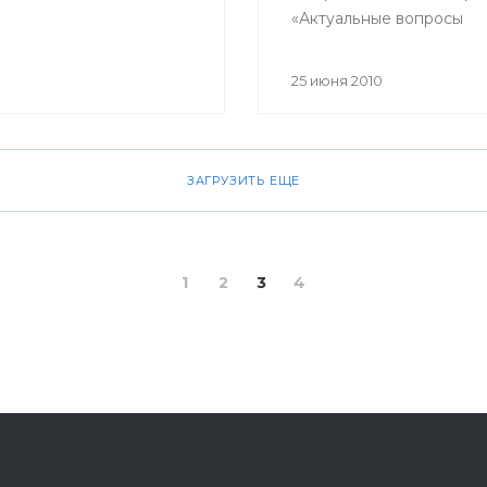
«Актуальные вопросы
анестезиологии, реаним
интенсивной терапии». 
25 июня 2010
семинаре приняли учас
анестезиологи-реанима
городов и районов Заура
также ведущие специал
ЗАГРУЗИТЬ ЕЩЕ
города Уфы.
1
2
3
4