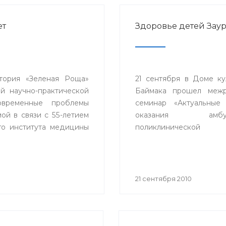
ет
Здоровье детей Зау
тория «Зеленая Роща»
21 сентября в Доме ку
й научно-практической
Баймака прошел межр
временные проблемы
семинар «Актуальные
ой в связи с 55-летием
оказания амбула
го института медицины
поликлинической 
детям».
21 сентября 2010