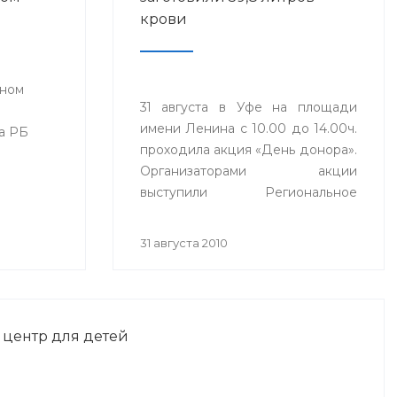
крови
вном
31 августа в Уфе на площади
имени Ленина с 10.00 до 14.00ч.
а РБ
проходила акция «День донора».
Организаторами акции
выступили Региональное
общественное молодежное
а РБ
добровольческое движение
с
31 августа 2010
«Вместе» Республики
 работы
Башкортостан совместно с
ений
отделением Общероссийского
лугодии
общественного движения
центр для детей
«Россия Молодая».