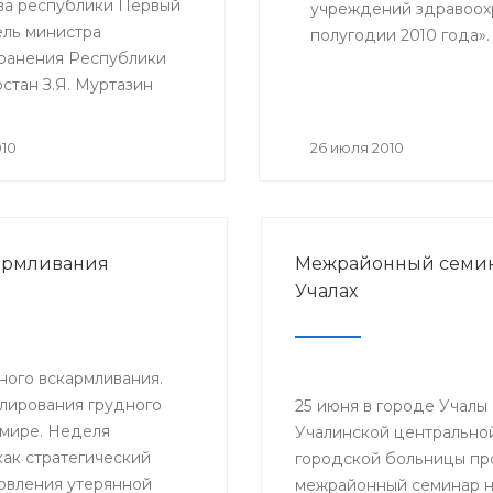
а республики Первый
учреждений здравоох
ель министра
полугодии 2010 года»
ранения Республики
начальники структур
стан З.Я. Муртазин
Республики Башкортос
аседание оргкомитета
и учреждений здравоо
товке и проведению
010
26 июля 2010
о заседания Совета
ки по вопросам
 здравоохранения в
. В заседании приняли
армливания
Межрайонный семин
руководители органов
Учалах
ия и учреждений
ранения.
ного вскармливания.
улирования грудного
25 июня в городе Учалы 
 мире. Неделя
Учалинской центрально
ак стратегический
городской больницы п
овления утерянной
межрайонный семинар н