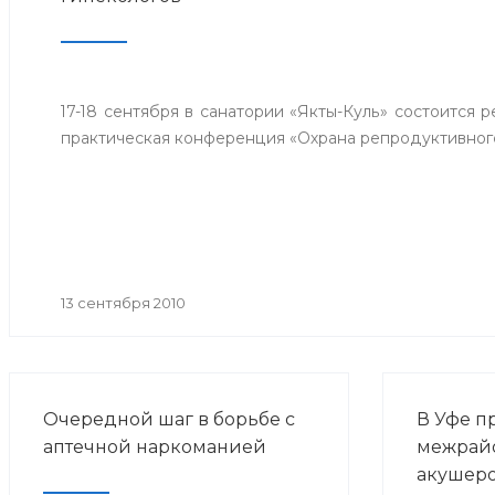
17-18 сентября в санатории «Якты-Куль» состоится 
практическая конференция «Охрана репродуктивног
13 сентября 2010
Очередной шаг в борьбе с
В Уфе п
аптечной наркоманией
межрай
акушер