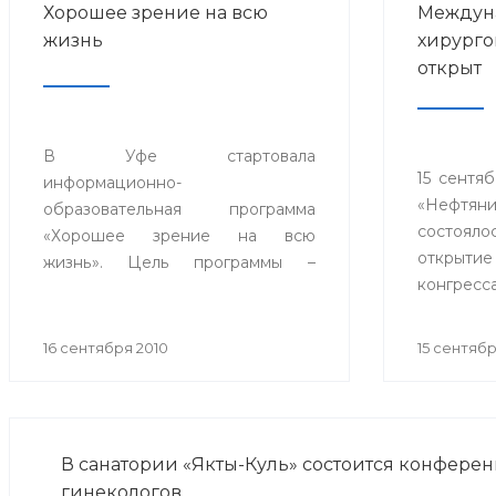
Хорошее зрение на всю
Междун
жизнь
хирурго
открыт
В Уфе стартовала
15 сентя
информационно-
«Нефтя
образовательная программа
состоя
«Хорошее зрение на всю
открытие
жизнь». Цель программы –
конгресс
довести до населения
России и
необходимость регулярной
пробле
проверки зрения, с целью
16 сентября 2010
15 сентябр
гепатоло
профилактики и ранней
ой годов
диагностики заболеваний глаз
В санатории «Якты-Куль» состоится конфере
гинекологов