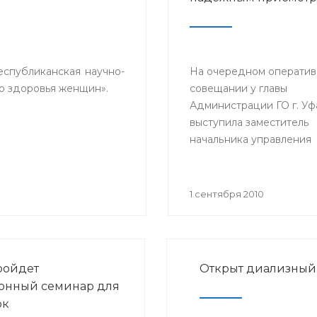
республиканская научно-
На очередном операти
о здоровья женщин».
совещании у главы
Администрации ГО г. Уф
выступила заместитель
начальника управления
здравоохранения
Администрации ГО г. Уф
Альфия Авзалетдинова 
1 сентября 2010
информацией об итогах
муниципальных учрежд
здравоохранения в 1 по
2010 г.
ройдет
Открыт диализный 
онный семинар для
ок