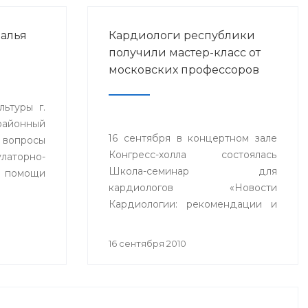
ралья
Кардиологи республики
получили мастер-класс от
московских профессоров
льтуры г.
айонный
16 сентября в концертном зале
 вопросы
Конгресс-холла состоялась
торно-
Школа-семинар для
помощи
кардиологов «Новости
Кардиологии: рекомендации и
стандарты лечения
Артериальной гипертонии и
16 сентября 2010
Ишемической болезни сердца».
В мероприятии приняли участие
врачи-кардиологи, сердечно-
сосудистые хирурги, врачи-