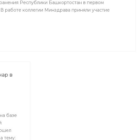
ранения Республики Башкортостан в первом
. В работе коллегии Минздрава приняли участие
ных подразделений Министерства здравоохранения
тан, руководители, специалисты органов управлений
хранения республики.
ар в
на базе
й
рошел
а тему: