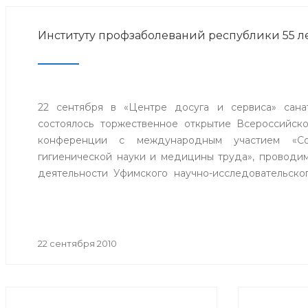
Институту профзаболеваний республики 55 л
22 сентября в «Центре досуга и сервиса» сана
состоялось торжественное открытие Всероссийско
конференции с международным участием «Со
гигиенической науки и медицины труда», проводим
деятельности Уфимского научно-исследовательско
труда и экологии человека Роспотребнадзора.
22 сентября 2010