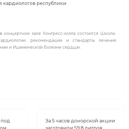
я кардиологов республики
терапевты республики, а также
сотрудники кафедр, врачи-
интерны, студенты Башкирского
государственного медицинского
университета.
. в концертном зале Конгресс-холла состоится Школа-
ардиологии: рекомендации и стандарты лечения
нии и Ишемической болезни сердца».
 под
За 5 часов донорской акции
ром
заготовили 59,8 литров