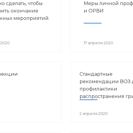
но сделать, чтобы
Меры личной проф
Зиннуровой. В нем прин
ить окончание
и ОРВИ
участие представители
инных мероприятий
министерств и ведомств
Башкортостана.
 2020
17 апреля 2020
фекции
Стандартные
рекомендации ВОЗ 
профилактики
распространения гр
коронавирусной ин
2 апреля 2020