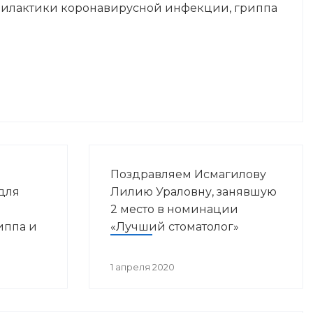
илактики коронавирусной инфекции, гриппа
яли
Поздравляем Исмагилову
для
Лилию Ураловну, занявшую
2 место в номинации
иппа и
«Лучший стоматолог»
фекции:
1 апреля 2020