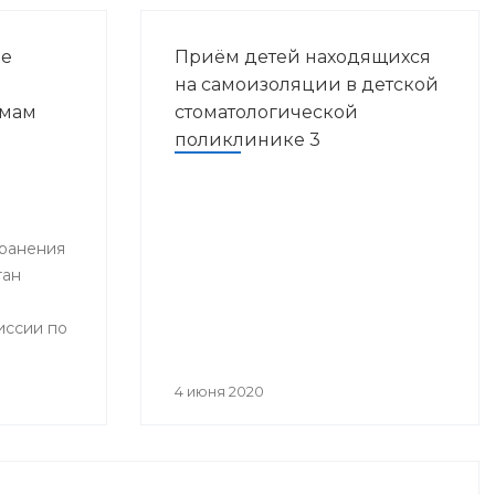
ие
Приём детей находящихся
на самоизоляции в детской
емам
стоматологической
поликлинике 3
Ч-
лике
ранения
тан
иссии по
ения
инфекции
4 июня 2020
ством
блики