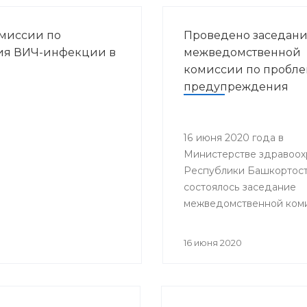
миссии по
Проведено заседан
ия ВИЧ-инфекции в
межведомственной
комиссии по пробл
предупреждения
распространения ВИ
инфекции в Респуб
Башкортостан
16 июня 2020 года в
Министерстве здравоох
Республики Башкортос
состоялось заседание
межведомственной ком
проблемам предупрежд
распространения ВИЧ-
16 июня 2020
в РБ под председатель
заместителя министра
здравоохранения Респу
Башкортостан Гульнары