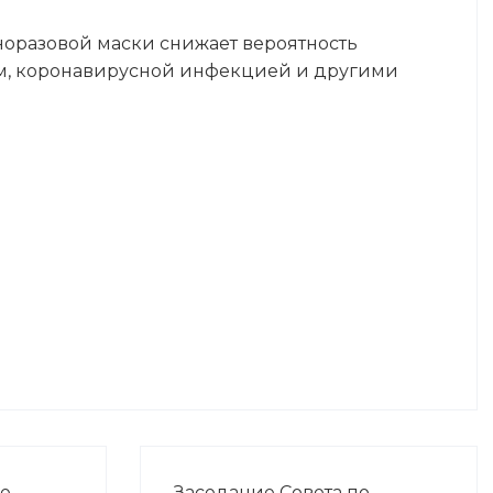
оразовой маски снижает вероятность
м, коронавирусной инфекцией и другими
ие
Заседание Совета по