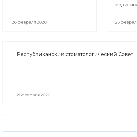
«Детский врач 2019 года» в
медицинск
номинации «За верность
профессии».
26 февраля 2020
25 феврал
Республиканский стоматологический Совет
21 февраля 2020