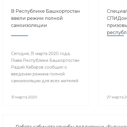
В Республике Башкортостан
Специал
ввели режим полной
СПИДом 
самоизоляции
призовы
республ
на зван
года» в 
Сегодня, 31 марта 2020 года,
Глава Республики Башкортостан
Радий Хабиров сообщил о
введении режима полной
самоизоляции для всех жителей
республики.
31 марта 2020
27 марта 
Работа кабинета службы поддержки «Будуще