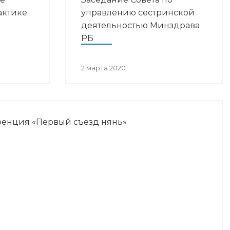
актике
управлению сестринской
деятельностью Минздрава
РБ
остан
2 марта 2020
енция «Первый съезд нянь»