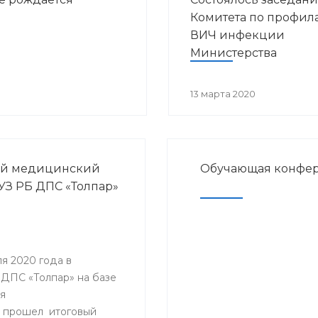
Комитета по профил
ВИЧ инфекции
Министерства
здравоохранения
Республики Башкорт
13 марта 2020
ый медицинский
Обучающая конфер
АУЗ РБ ДПС «Толпар»
я 2020 года в
ДПС «Толпар» на базе
я
 прошел итоговый