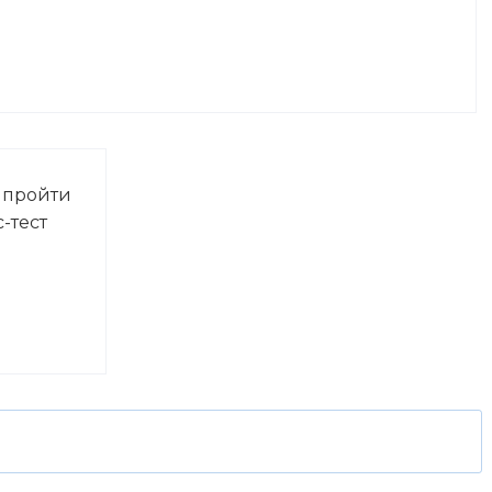
 пройти
-тест