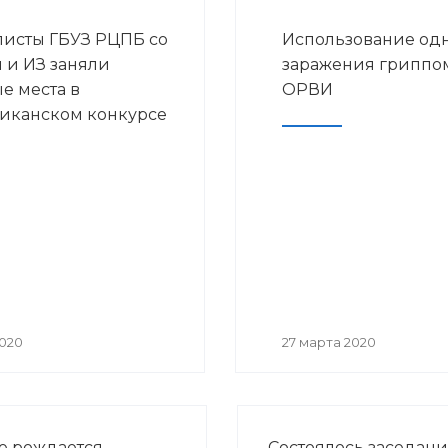
исты ГБУЗ РЦПБ со
Использование одн
и ИЗ заняли
заражения гриппо
е места в
ОРВИ
иканском конкурсе
ие «Лучший врач
2020 году
2020
27 марта 2020
е рождается
Состоялось заседан