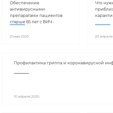
Обеспечение
Что нуж
антивирусными
приблиз
препаратами пациентов
карант
старше 65 лет с ВИЧ-
инфекцией, живущих в г.
Уфа и Уфимском районе, на
21 мая 2020
20 апреля
дому
Профилактика гриппа и коронавирусной ин
10 апреля 2020