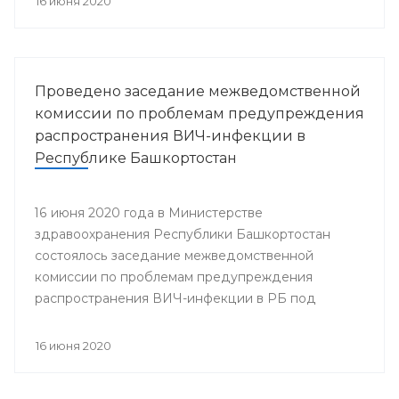
16 июня 2020
Проведено заседание межведомственной
комиссии по проблемам предупреждения
распространения ВИЧ-инфекции в
Республике Башкортостан
16 июня 2020 года в Министерстве
здравоохранения Республики Башкортостан
состоялось заседание межведомственной
комиссии по проблемам предупреждения
распространения ВИЧ-инфекции в РБ под
председательством заместителя министра
здравоохранения Республики Башкортостан
16 июня 2020
Гульнары Зиннуровой. В нем приняли участие
представители министерств и ведомств