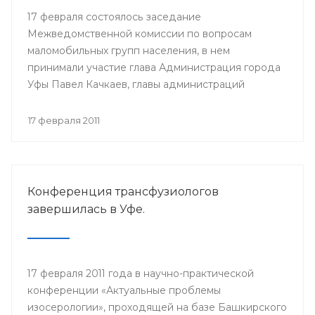
17 февраля состоялось заседание
Межведомственной комиссии по вопросам
маломобильных групп населения, в нем
принимали участие глава Администрация города
Уфы Павел Качкаев, главы администраций
районов города, представители уфимских
организаций инвалидов.
17 февраля 2011
Конференция трансфузиологов
завершилась в Уфе.
17 февраля 2011 года в научно-практической
конференции «Актуальные проблемы
изосерологии», проходящей на базе Башкирского