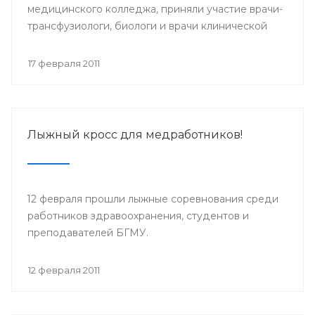
медицинского колледжа, приняли участие врачи-
трансфузиологи, биологи и врачи клинической
лабораторной диагностики, реаниматологи
Башкортостана.
17 февраля 2011
Лыжный кросс для медработников!
12 февраля прошли лыжные соревнования среди
работников здравоохранения, студентов и
преподавателей БГМУ.
12 февраля 2011