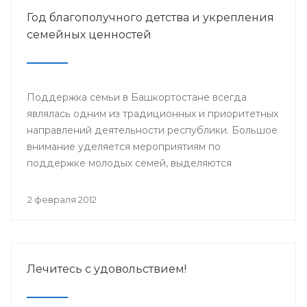
Год благополучного детства и укрепления
семейных ценностей
Поддержка семьи в Башкортостане всегда
являлась одним из традиционных и приоритетных
направлений деятельности республики. Большое
внимание уделяется мероприятиям по
поддержке молодых семей, выделяются
значительные средства из бюджета в виде
материнского капитала, строятся современные
2 февраля 2012
медицинские центры сопровождения
беременности и родов.
Лечитесь с удовольствием!