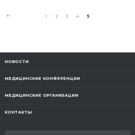
Это очередной этап действия госпрограммы по
увеличению рождаемости, снижению
младенческой смертности и улучшению
1
2
3
4
5
здоровья детей.
НОВОСТИ
МЕДИЦИНСКИЕ КОНФЕРЕНЦИИ
МЕДИЦИНСКИЕ ОРГАНИЗАЦИИ
КОНТАКТЫ