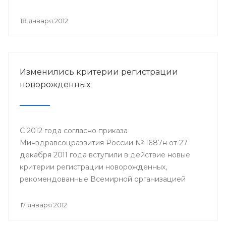
на которой состоялось обсуждение актуальных
вопросов здравоохранения.
18 января 2012
Изменились критерии регистрации
новорожденных
С 2012 года согласно приказа
Минздравсоцразвития России № 1687н от 27
декабря 2011 года вступили в действие новые
критерии регистрации новорожденных,
рекомендованные Всемирной организацией
здравоохранения. В роддомах всех регионов
страны будут выхаживать младенцев с
17 января 2012
экстремально низким весом – от 500 граммов.