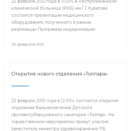
22 февраля 2012 года в 9.00ч. в Республиканской
клинической больнице (РКБ) им.Г.Г.Куватова
состоится презентация медицинского
оборудования, полученного в рамках
реализации Программы модернизации
здравоохранения на 2011-2012 годы. В
мероприятии примут участие министр
20 февраля 2012
здравоохранения Республики Башкортостан
Георгий Шебаев, заместители главного врача,
заведующие отделениями, сотрудники РКБ
им.Г.Г.Куватова и другие.
Открытие нового отделения «Толпара»
22 февраля 2012 года в 12.00ч. состоится открытие
отделения бальнеолечения Детского
противотуберкулезного санатория «Толпар». На
торжественном мероприятии примут участие
заместитель министра здравоохранения РБ