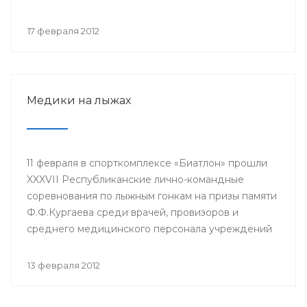
Ралида Шакирова, заведующий кафедрой
фтизиопульмонологии Башкирского
17 февраля 2012
государственного медицинского университета
(БГМУ) Ханиф Аминев, заведующий кафедрой
педиатрии ИПО БГМУ Айрат Муталов и другие.
Медики на лыжах
11 февраля в спорткомплексе «Биатлон» прошли
XXXVII Республиканские лично-командные
соревнования по лыжным гонкам на призы памяти
Ф.Ф.Кургаева среди врачей, провизоров и
среднего медицинского персонала учреждений
здравоохранения республики, студентов и
профессорско-преподавательского состава
13 февраля 2012
Башкирского государственного медицинского
университета. Организаторами выступили