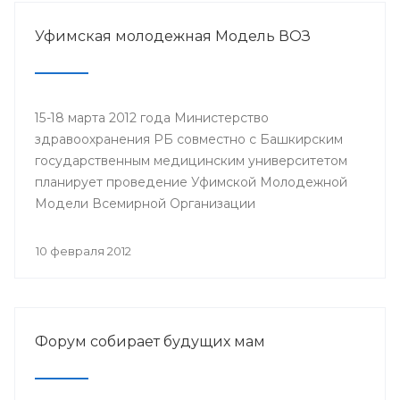
Министерство здравоохранения Республики
Башкортостан, Республиканская организация
Уфимская молодежная Модель ВОЗ
Башкортостана профсоюза работников
здравоохранения Российской Федерации,
Башкирский государственный медицинский
университет.
15-18 марта 2012 года Министерство
здравоохранения РБ совместно с Башкирским
государственным медицинским университетом
планирует проведение Уфимской Молодежной
Модели Всемирной Организации
Здравоохранения (ВОЗ).
10 февраля 2012
Форум собирает будущих мам