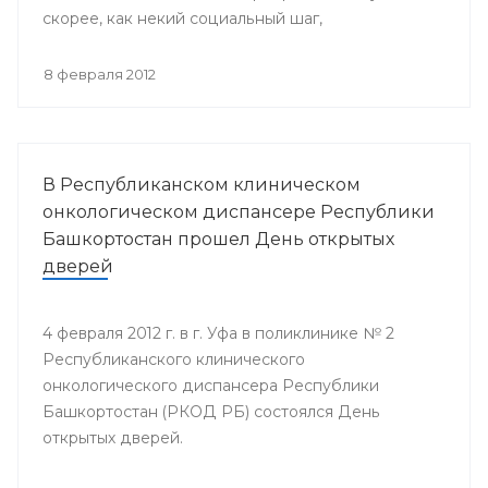
скорее, как некий социальный шаг,
направленный на поддержку людей, попавших в
эту печальную категорию.
8 февраля 2012
В Республиканском клиническом
онкологическом диспансере Республики
Башкортостан прошел День открытых
дверей
4 февраля 2012 г. в г. Уфа в поликлинике № 2
Республиканского клинического
онкологического диспансера Республики
Башкортостан (РКОД РБ) состоялся День
открытых дверей.