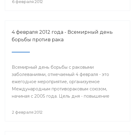
6 февраля 2012
4 февраля 2012 года - Всемирный день
борьбы против рака
Всемирный день борьбы с раковыми
заболеваниями, отмечаемый 4 февраля - это
ежегодное мероприятие, организуемое
Международным противораковым союзом,
начиная с 2005 года. Цель дня - повышение
осведомлённости общественности об
онкологических заболеваниях, их
2 февраля 2012
предупреждению, выявлению, лечению и призыв
к политикам относиться к раку, как политическому
приоритету.