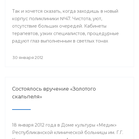
Так и хочется сказать, когда заходишь в новый
корпус поликлиники №47. Чистота, уют,
отсутствие больших очередей. Кабинеты
терапевтов, узких специалистов, процедурные
радуют глаз выполненным в светлых тонах
дизайном, современным медицинским
оборудованием.
30 января 2012
Состоялось вручение «Золотого
скальпеля»
18 января 2012 года в Доме культуры «Медик»
Республиканской клинической больницы им. Г.Г.