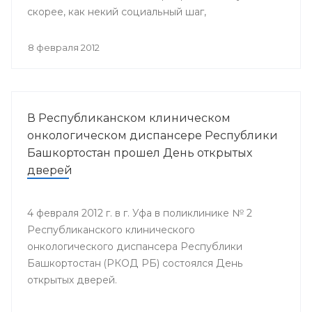
скорее, как некий социальный шаг,
направленный на поддержку людей, попавших в
эту печальную категорию.
8 февраля 2012
В Республиканском клиническом
онкологическом диспансере Республики
Башкортостан прошел День открытых
дверей
4 февраля 2012 г. в г. Уфа в поликлинике № 2
Республиканского клинического
онкологического диспансера Республики
Башкортостан (РКОД РБ) состоялся День
открытых дверей.