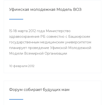
Министерство здравоохранения Республики
Башкортостан, Республиканская организация
Уфимская молодежная Модель ВОЗ
Башкортостана профсоюза работников
здравоохранения Российской Федерации,
Башкирский государственный медицинский
университет.
15-18 марта 2012 года Министерство
здравоохранения РБ совместно с Башкирским
государственным медицинским университетом
планирует проведение Уфимской Молодежной
Модели Всемирной Организации
Здравоохранения (ВОЗ).
10 февраля 2012
Форум собирает будущих мам