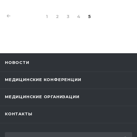
Это очередной этап действия госпрограммы по
увеличению рождаемости, снижению
младенческой смертности и улучшению
1
2
3
4
5
здоровья детей.
НОВОСТИ
МЕДИЦИНСКИЕ КОНФЕРЕНЦИИ
МЕДИЦИНСКИЕ ОРГАНИЗАЦИИ
КОНТАКТЫ