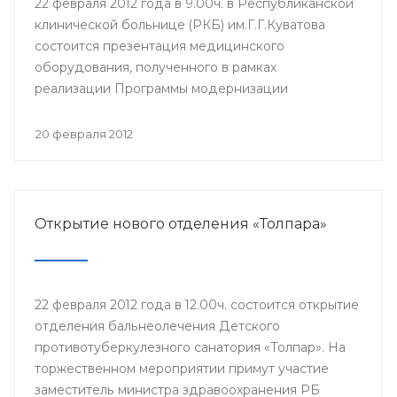
22 февраля 2012 года в 9.00ч. в Республиканской
клинической больнице (РКБ) им.Г.Г.Куватова
состоится презентация медицинского
оборудования, полученного в рамках
реализации Программы модернизации
здравоохранения на 2011-2012 годы. В
мероприятии примут участие министр
20 февраля 2012
здравоохранения Республики Башкортостан
Георгий Шебаев, заместители главного врача,
заведующие отделениями, сотрудники РКБ
им.Г.Г.Куватова и другие.
Открытие нового отделения «Толпара»
22 февраля 2012 года в 12.00ч. состоится открытие
отделения бальнеолечения Детского
противотуберкулезного санатория «Толпар». На
торжественном мероприятии примут участие
заместитель министра здравоохранения РБ