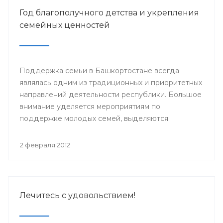
Год благополучного детства и укрепления
семейных ценностей
Поддержка семьи в Башкортостане всегда
являлась одним из традиционных и приоритетных
направлений деятельности республики. Большое
внимание уделяется мероприятиям по
поддержке молодых семей, выделяются
значительные средства из бюджета в виде
материнского капитала, строятся современные
2 февраля 2012
медицинские центры сопровождения
беременности и родов.
Лечитесь с удовольствием!