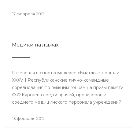
Ралида Шакирова, заведующий кафедрой
фтизиопульмонологии Башкирского
17 февраля 2012
государственного медицинского университета
(БГМУ) Ханиф Аминев, заведующий кафедрой
педиатрии ИПО БГМУ Айрат Муталов и другие.
Медики на лыжах
11 февраля в спорткомплексе «Биатлон» прошли
XXXVII Республиканские лично-командные
соревнования по лыжным гонкам на призы памяти
Ф.Ф.Кургаева среди врачей, провизоров и
среднего медицинского персонала учреждений
здравоохранения республики, студентов и
профессорско-преподавательского состава
13 февраля 2012
Башкирского государственного медицинского
университета. Организаторами выступили