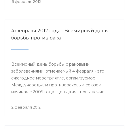
6 февраля 2012
4 февраля 2012 года - Всемирный день
борьбы против рака
Всемирный день борьбы с раковыми
заболеваниями, отмечаемый 4 февраля - это
ежегодное мероприятие, организуемое
Международным противораковым союзом,
начиная с 2005 года. Цель дня - повышение
осведомлённости общественности об
онкологических заболеваниях, их
2 февраля 2012
предупреждению, выявлению, лечению и призыв
к политикам относиться к раку, как политическому
приоритету.