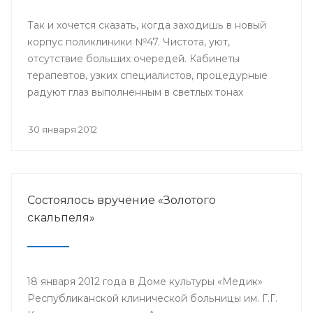
Так и хочется сказать, когда заходишь в новый
корпус поликлиники №47. Чистота, уют,
отсутствие больших очередей. Кабинеты
терапевтов, узких специалистов, процедурные
радуют глаз выполненным в светлых тонах
дизайном, современным медицинским
оборудованием.
30 января 2012
Состоялось вручение «Золотого
скальпеля»
18 января 2012 года в Доме культуры «Медик»
Республиканской клинической больницы им. Г.Г.