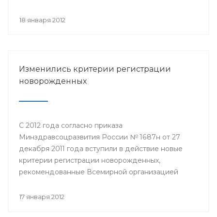
на которой состоялось обсуждение актуальных
вопросов здравоохранения.
18 января 2012
Изменились критерии регистрации
новорожденных
С 2012 года согласно приказа
Минздравсоцразвития России № 1687н от 27
декабря 2011 года вступили в действие новые
критерии регистрации новорожденных,
рекомендованные Всемирной организацией
здравоохранения. В роддомах всех регионов
страны будут выхаживать младенцев с
17 января 2012
экстремально низким весом – от 500 граммов.